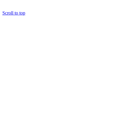
Copyright. 사단법인 K헤리티지재단 All rights reserved.
Scroll to top