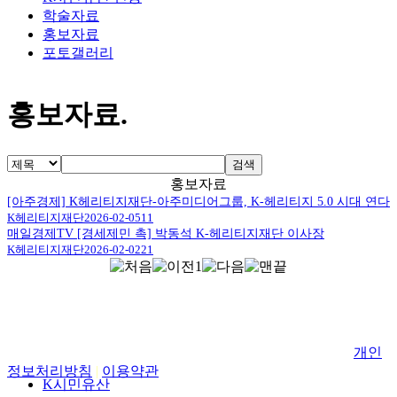
학술자료
홍보자료
포토갤러리
홍보자료
.
검색
홍보자료
[아주경제] K헤리티지재단-아주미디어그룹, K-헤리티지 5.0 시대 연다
K헤리티지재단
2026-02-05
11
매일경제TV [경세제민 촉] 박동석 K-헤리티지재단 이사장
K헤리티지재단
2026-02-02
21
1
사단법인 K헤리티지재단 서울 종로구 돈화문로11가길 59 (익
선동) 현대뜨레비앙 423호
고객센터: 02-744-9272 사업자등록번호: 705-82-00187
개인
정보처리방침
|
이용약관
K시민유산