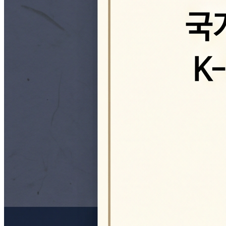
활동전략
추진실적
한류유산미래포럼
개념
십계명
추진현황