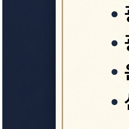
영전사
헤리티지외교관
후원회
공지사항
공지사항
K시민유산 인증