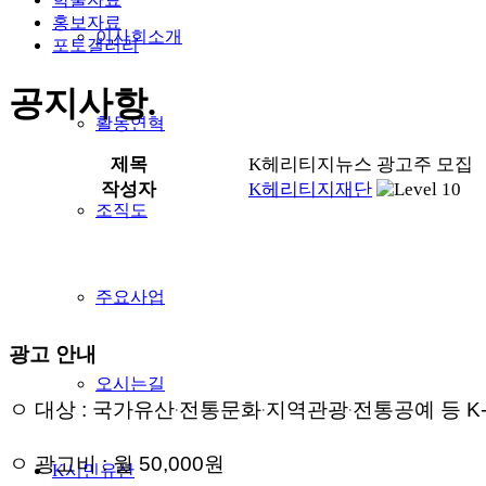
홍보자료
이사회소개
포토갤러리
공지사항
.
활동연혁
제목
K헤리티지뉴스 광고주 모집
작성자
K헤리티지재단
조직도
주요사업
광고 안내
오시는길
·
·
·
ㅇ 대상 : 국가유산
전통문화
지역관광
전통공예 등 K
ㅇ 광고비 : 월 50,000원
K시민유산