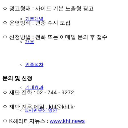
ㅇ 광고형태 : 사이트 기본 노출형 광고
기본개념
ㅇ 운영방식 : 연중 수시 모집
ㅇ 신청방법 : 전화 또는 이메일 문의 후 접수
개요
인증절차
문의 및 신청
기대효과
ㅇ 재단 전화 : 02 - 744 - 9272
ㅇ 재단 전용 메일 : khf@khf.kr
K시민유산 명인
ㅇ K헤리티지뉴스 :
www.khf.news