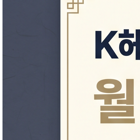
활용
의미
국외유산지키미 활동전략
민간공공문화외교
개념