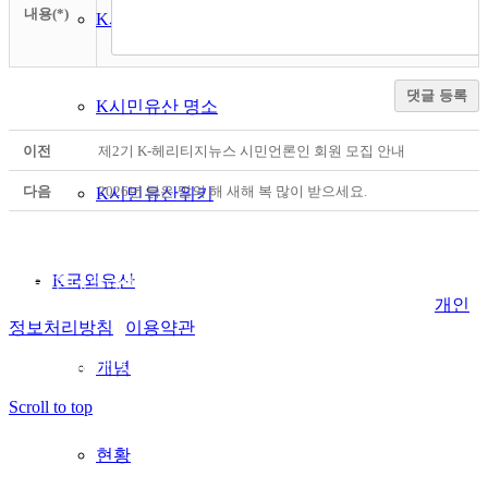
내용(*)
K시민유산 명품
댓글 등록
K시민유산 명소
이전
제2기 K-헤리티지뉴스 시민언론인 회원 모집 안내
다음
2026년 붉은 말의 해 새해 복 많이 받으세요.
K시민유산위키
사단법인 K헤리티지재단 서울 종로구 돈화문로11가길 59 (익
K국외유산
선동) 현대뜨레비앙 423호
고객센터: 02-744-9272 사업자등록번호: 705-82-00187
개인
정보처리방침
|
이용약관
Copyright. 사단법인 K헤리티지재단 All rights reserved.
개념
Scroll to top
현황