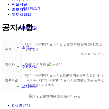
학술자료
이사회소개
홍보자료
포토갤러리
공지사항
.
활동연혁
제2기 K-헤리티지뉴스 시민 언론인 회원 등록 안내 및 신
조직도
제목
청서 양식
2026-03-24 02:17
K헤리티지재단
작성자
주요사업
제2기 K-헤리티지뉴스 시민언론인 회원등록 신청안내.hw
첨부파일
p
제2기 K-헤리티지뉴스 시민언론인 회원 등록 신
(53.5KB)
청서 양식.hwp
(2.5MB)
오시는길
K시민유산