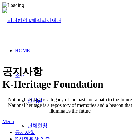
HOME
공지사항
소개
K-Heritage Foundation
National heritage is a legacy of the past and a path to the future
인사말
National heritage is a repository of memories and a beacon that
illuminates the future
Menu
단체현황
공지사항
K시민유산 인증