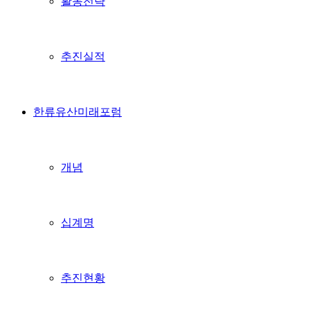
활동전략
추진실적
한류유산미래포럼
개념
십계명
추진현황