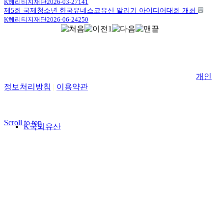
K헤리티지재단
2026-03-27
141
제5회 국제청소년 한국유네스코유산 알리기 아이디어대회 개최
K헤리티지재단
2026-06-24
250
1
사단법인 K헤리티지재단 서울 종로구 돈화문로11가길 59 (익
선동) 현대뜨레비앙 423호
고객센터: 02-744-9272 사업자등록번호: 705-82-00187
개인
정보처리방침
|
이용약관
Copyright. 사단법인 K헤리티지재단 All rights reserved.
Scroll to top
K국외유산