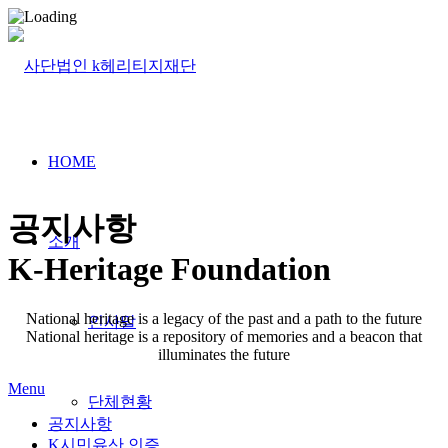
HOME
공지사항
소개
K-Heritage Foundation
National heritage is a legacy of the past and a path to the future
인사말
National heritage is a repository of memories and a beacon that
illuminates the future
Menu
단체현황
공지사항
K시민유산 인증