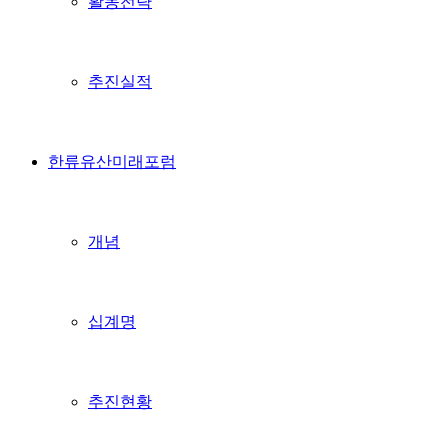
활동전략
추진실적
한류유산미래포럼
개념
십계명
추진현황