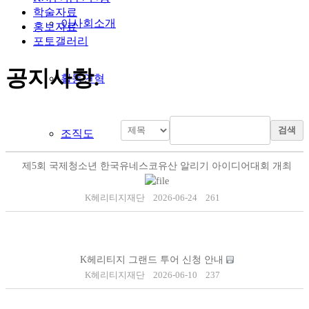
학술자료
이사회소개
홍보자료
포토갤러리
공지사항
.
활동연혁
검색
조직도
제5회 국제청소년 한국유네스코유산 알리기 아이디어대회 개최
주요사업
K헤리티지재단
2026-06-24
261
오시는길
K헤리티지 그랜드 투어 신청 안내
K헤리티지재단
2026-06-10
237
K시민유산