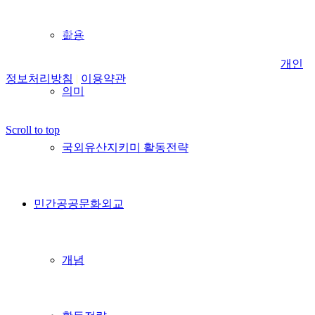
사단법인 K헤리티지재단 서울 종로구 돈화문로11가길 59 (익
활용
선동) 현대뜨레비앙 423호
고객센터: 02-744-9272 사업자등록번호: 705-82-00187
개인
정보처리방침
|
이용약관
의미
Copyright. 사단법인 K헤리티지재단 All rights reserved.
Scroll to top
국외유산지키미 활동전략
민간공공문화외교
개념